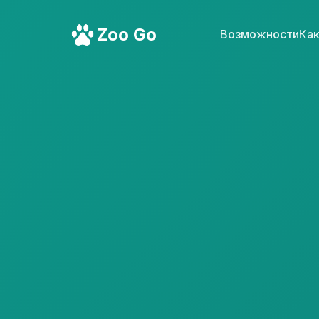
Zoo Go
Возможности
Как