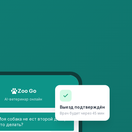
Zoo Go
AI-ветеринар онлайн
Выезд подтверждён
Врач будет через 45 мин
оя собака не ест второй день,
то делать?