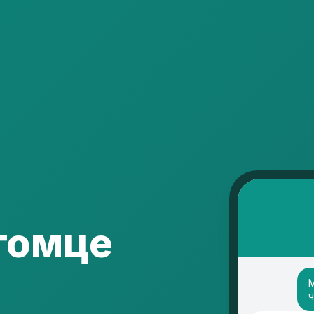
итомце
М
ч