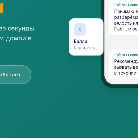
и
AI-ветери
Понимаю в
разберёмся
вялость и
за секунды.
Пьёт ли в
м домой в
Бэлла
Корги, 2 года
AI-ветери
Рекоменду
вызвать в
в течение
работает